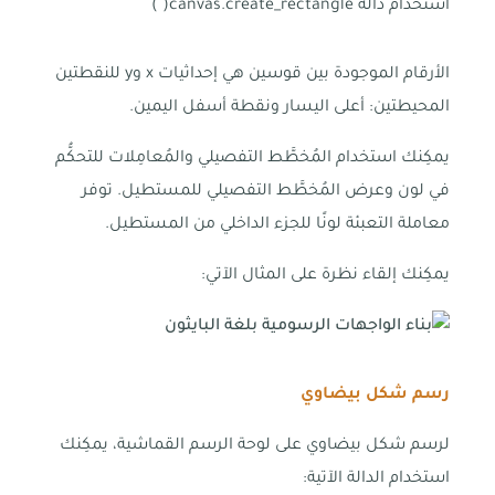
استخدام دالة canvas.create_rectangle( )
الأرقام الموجودة بين قوسين هي إحداثيات x وy للنقطتين
المحيطتين: أعلى اليسار ونقطة أسفل اليمين.
يمكِنك استخدام المُخطَّط التفصيلي والمُعامِلات للتحكُّم
في لون وعرض المُخطَّط التفصيلي للمستطيل. توفر
معاملة التعبئة لونًا للجزء الداخلي من المستطيل.
يمكِنك إلقاء نظرة على المثال الآتي:
رسم شكل بيضاوي
لرسم شكل بيضاوي على لوحة الرسم القماشية، يمكِنك
استخدام الدالة الآتية: