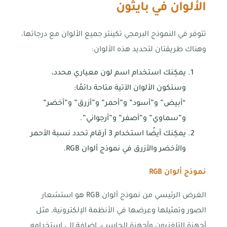
الألوان في بايثون
تتوفر في النموذج البرمجي تكينتر جميع الألوان مع درجاتها،
وهناك طريقتان لتحديد هذه الألوان:
يمكِنك استخدام اسم لون معياري محدد،
وستكون الألوان الآتية متاحة دائمًا:
“أبيض” و”أسود” و”أحمر” و”أزرق” و”أخضر”
و”سماوي” و”أصفر” و”أرجواني”.
يمكِنك أيضًا استخدام 3 أرقام تحدد نسبة الأحمر
والأخضر والأزرق في نموذج ألوان RGB.
نموذج ألوان
RGB
الغرض الرئيسي من نموذج ألوان RGB هو استشعار
الصور وتمثيلها وعرضها في الأنظمة الإلكترونية، مثل
أجهزة التلفزيون وأجهزة الحاسب، إضافة إلى استخدامه