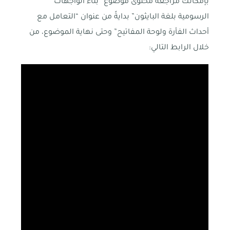
بإمكانك مراجعة محتوى موضوع “بناء الواجهات
الرسومية بلغة البايثون” بدايةً من عنوان “التعامل مع
أحداث الفأرة ولوحة المفاتيح” وحتى نهاية الموضوع، من
خلال الرابط التالي: