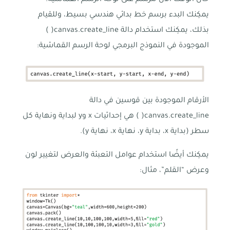
يمكِنك البدء برسم خط بدائي هندسي بسيط، وللقيام
بذلك، يمكِنك استخدام دالة canvas.create_line( )
الموجودة في النموذج البرمجي لوحة الرسم القماشية:
الأرقام الموجودة بين قوسين في دالة
canvas.create_line( ) هي إحداثيات x وy لبداية ونهاية كل
سطر (بداية x، بداية y، نهاية x، نهاية y).
يمكِنك أيضًا استخدام عوامل التعبئة والعرض لتغيير لون
وعرض “القلم”، مثال: