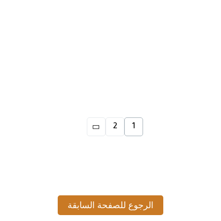
إدخال البيانات | الوحدة
الرابعة | الدرس الثالث
2 يناير، 2025
1 MIN READ
2
1
الرجوع للصفحة السابقة