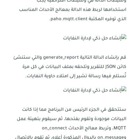
وسيطات الدالة هي وسيطات افتراضية يجب
استخدامها لربط هذه الدالة بمعالج الأحداث المناسب
الذي توفره المكتبة paho.mqtt.client.
قم بإنشاء الدالة التالية generate_report والتي ستنشئ
كائن JSON للتقرير وتلحقه بملف البيانات في كل مرة
تُستلم فيها رسالة تشير إلى امتلاء حاوية النفايات.
ستتحقق في الجزء الرئيس من البرنامج مما إذا كانت
البيانات موجودة وتقوم بفتحها، ثم سيقوم بتهيئة عمل
MQTT، وتربط معالج الأحداث on_connect
وon_message بالدوال المذكورة أعلاه، ثم تقوم بالاتصال