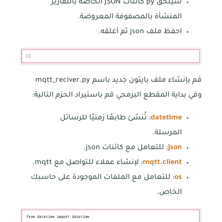
سيُلحق py كائنات JSON الخاصة بالتقارير
المنشأة بالمصفوفة المعروضة.
احفظ ملف json ثم أغلقه.
قم بإنشاء ملف بايثون جديد باسم mqtt_reciver.py
وفي بداية المقطع البرمجي قم باستيراد الحزم التالية:
datetime
: تُنشئ طابعًا زمنيًا للرسائل
المرسلة.
json
: للتعامل مع كائنات json.
mqtt.client
: لإنشاء عملاء للتواصل مع mqtt.
os
: للتعامل مع الملفات الموجودة على حاسبك
الخاص.