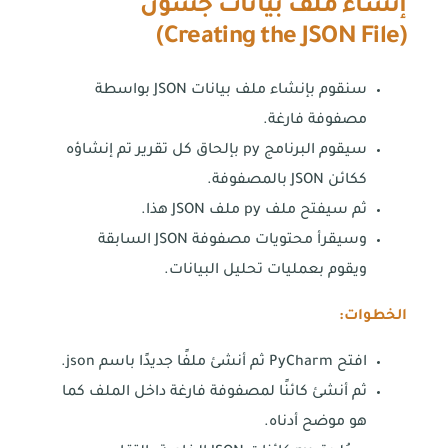
إنشاء ملف
بيانات جسون
)
Creating the JSON File
(
سنقوم بإنشاء ملف بيانات JSON بواسطة
مصفوفة فارغة.
سيقوم البرنامج py بإلحاق كل تقرير تم إنشاؤه
ككائن JSON بالمصفوفة.
ثم سيفتح ملف py ملف JSON هذا.
وسيقرأ محتويات مصفوفة JSON السابقة
ويقوم بعمليات تحليل البيانات.
الخطوات:
افتح PyCharm ثم أنشئ ملفًا جديدًا باسم json.
ثم أنشئ كائنًا لمصفوفة فارغة داخل الملف كما
هو موضح أدناه.