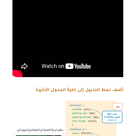
أضف نمط التذييل إلى خلية الجدول الأخيرة