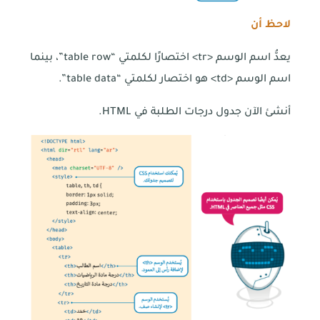
لاحظ أن
يعدُّ اسم الوسم <tr> اختصارًا لكلمتي “table row”، بينما
اسم الوسم <td> هو اختصار لكلمتي “table data”.
أنشئ الآن جدول درجات الطلبة في HTML.