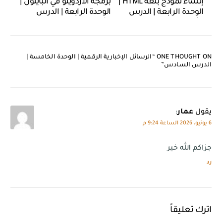
إنشاء نموذج بلغة HTML |
برمجة الأردوينو في البايثون |
الوحدة الرابعة | الدرس
الوحدة الرابعة | الدرس
الثالث
الثاني
ONE THOUGHT ON “
الرسائل الإخبارية الرقمية | الوحدة الخامسة |
الدرس السادس
”
يقول
عمار
:
6 يونيو، 2026 الساعة 9:24 م
جزاكم الله خير
رد
اترك تعليقاً