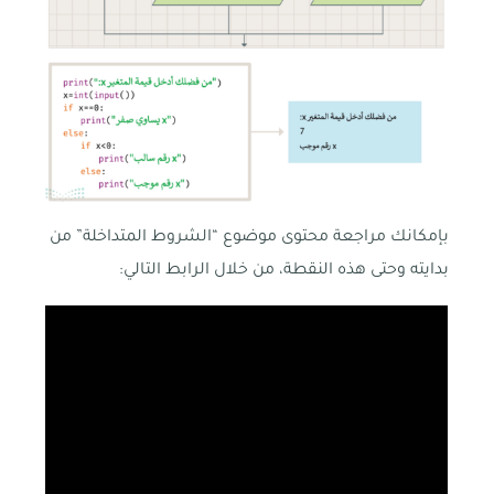
بإمكانك مراجعة محتوى موضوع “الشروط المتداخلة” من
بدايته وحتى هذه النقطة، من خلال الرابط التالي: