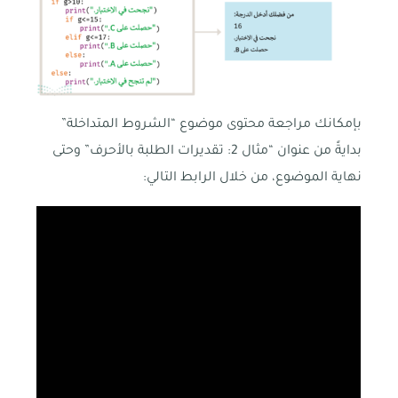
بإمكانك مراجعة محتوى موضوع “الشروط المتداخلة”
بدايةً من عنوان “مثال 2: تقديرات الطلبة بالأحرف” وحتى
نهاية الموضوع، من خلال الرابط التالي: