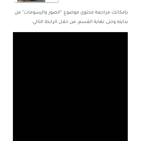
بإمكانك مراجعة محتوى موضوع “الصور والرسومات” من
بدايته وحتى نهاية القسم، من خلال الرابط التالي: