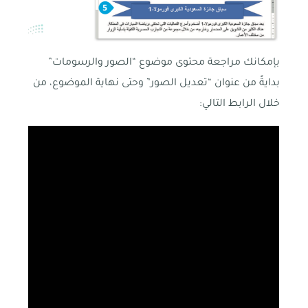
بإمكانك مراجعة محتوى موضوع “الصور والرسومات”
بدايةً من عنوان “تعديل الصور” وحتى نهاية الموضوع، من
خلال الرابط التالي: