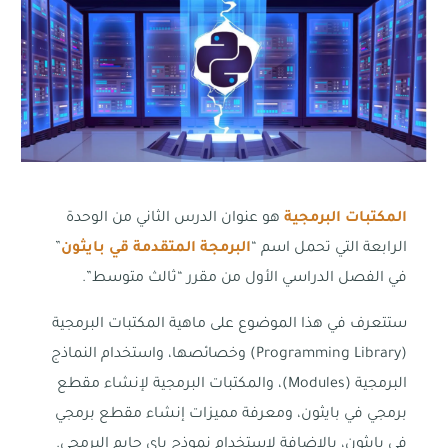
المكتبات البرمجية
هو عنوان الدرس الثاني من الوحدة
الرابعة التي تحمل اسم “
البرمجة المتقدمة قي بايثون
”
في الفصل الدراسي الأول من مقرر “ثالث متوسط”.
ستتعرف في هذا الموضوع على ماهية المكتبات البرمجية
(Programming Library) وخصائصها، واستخدام النماذج
البرمجية (Modules)، والمكتبات البرمجية لإنشاء مقطع
برمجي في بايثون، ومعرفة مميزات إنشاء مقطع برمجي
في بايثون، بالإضافة لاستخدام نموذج باي جايم البرمجي.