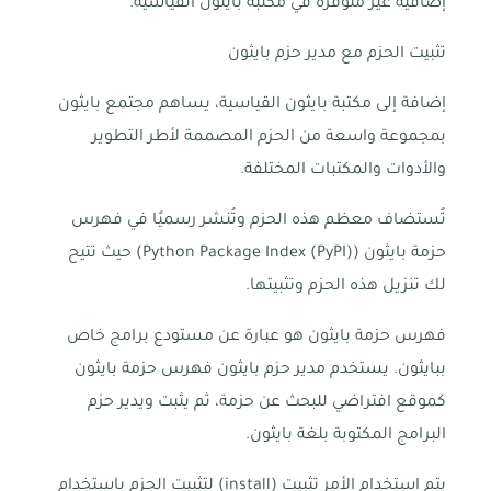
إضافية غير متوفرة في مكتبة بايثون القياسية.
تثبيت الحزم مع مدير حزم بايثون
إضافة إلى مكتبة بايثون القياسية، يساهم مجتمع بايثون
بمجموعة واسعة من الحزم المصممة لأطر التطوير
والأدوات والمكتبات المختلفة.
تُستضاف معظم هذه الحزم وتُنشر رسميًا في فهرس
حزمة بايثون (Python Package Index (PyPI)) حيث تتيح
لك تنزيل هذه الحزم وتثبيتها.
فهرس حزمة بايثون هو عبارة عن مستودع برامج خاص
ببايثون. يستخدم مدير حزم بايثون فهرس حزمة بايثون
كموقع افتراضي للبحث عن حزمة، ثم يثبت ويدير حزم
اتصل بنا
البرامج المكتوبة بلغة بايثون.
يتم استخدام الأمر تثبيت (install) لتثبيت الحزم باستخدام