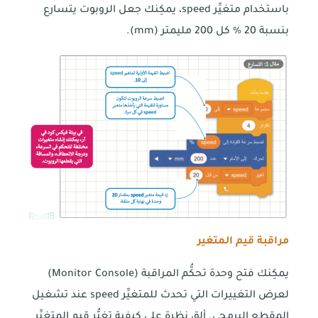
باستخدام متغيِّر speed، يمكِنك جعل الروبوت يتسارع
بنسبة 20 % كل 200 مليمتر (mm).
مراقبة قيم المتغير
يمكِنك فتح وحدة تحكُّم المراقبة (Monitor Console)
لعرض التغييرات التي تحدث للمتغيِّر speed عند تشغيل
المقطع البرمجي. ألق نظرة على كيفية تغيُّر قيم المتغيِّر