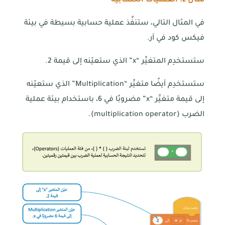
مثال
2
: العمليات الحسابية
في المثال التالي، ستنفِّذ عملية حسابية بسيطة في بيئة
فيكس كود في آر.
ستستخدِم المتغيِّر “x” الذي ستعيّنه إلى قيمة 2.
ستستخدِم أيضًا متغيِّر “Multiplication” الذي ستعيّنه
إلى قيمة متغيِّر “x” مضروبًا في 6، باستخدام بيئة عملية
الضرب (multiplication operator).