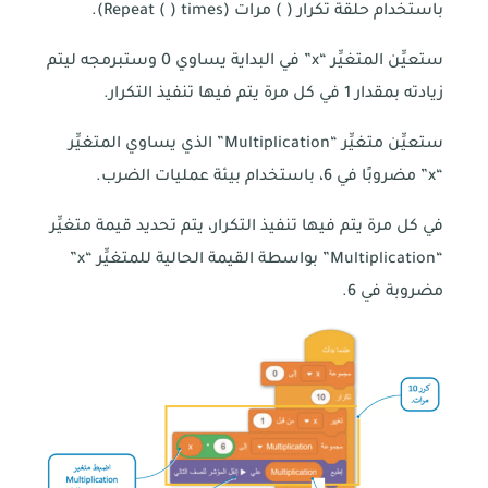
باستخدام حلقة تكرار ( ) مرات (Repeat ( ) times).
ستعيِّن المتغيِّر “x” في البداية يساوي 0 وستبرمجه ليتم
زيادته بمقدار 1 في كل مرة يتم فيها تنفيذ التكرار.
ستعيِّن متغيِّر “Multiplication” الذي يساوي المتغيِّر
“x” مضروبًا في 6، باستخدام بيئة عمليات الضرب.
في كل مرة يتم فيها تنفيذ التكرار، يتم تحديد قيمة متغيِّر
“Multiplication” بواسطة القيمة الحالية للمتغيِّر “x”
مضروبة في 6.