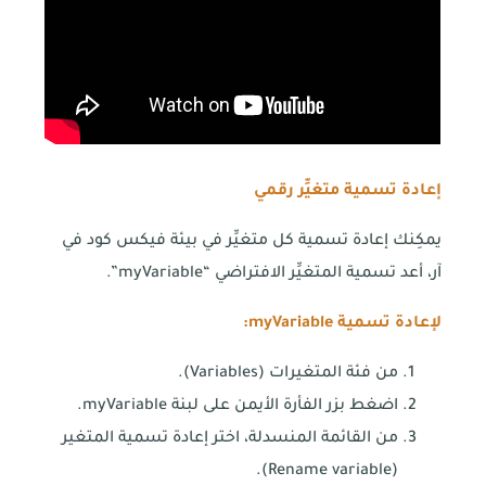
إعادة تسمية متغيِّر رقمي
يمكِنك إعادة تسمية كل متغيِّر في بيئة فيكس كود في
آر، أعد تسمية المتغيِّر الافتراضي “myVariable”.
لإعادة تسمية
myVariable
:
من فئة المتغيرات (Variables).
اضغط بزر الفأرة الأيمن على لبنة myVariable.
من القائمة المنسدلة، اختر إعادة تسمية المتغير
(Rename variable).