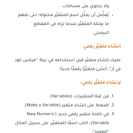
ولا يحتوي على مسافات.
يُفضَّل أن يمثِّل اسم المتغيِّر محتواه؛ حتى تفهم
ما يمثله المتغيِّر عندما تراه في المقطع
البرمجي.
إنشاء متغيِّر رقمي
عليك إنشاء متغيِّر قبل استخدامه في بيئة “فيكس كود
في آر”، أنشئ متغيِّرًا رقميًّا جديدًا.
لإنشاء متغيِّر رقمي:
من فئة المتغيرات (Variables).
اضغط على إنشاء متغير (Make a Variable).
في نافذة متغير رقمي جديد (New Numeric
Variable)، اكتب اسمًا للمتغيِّر، على سبيل المثال
“speed”.