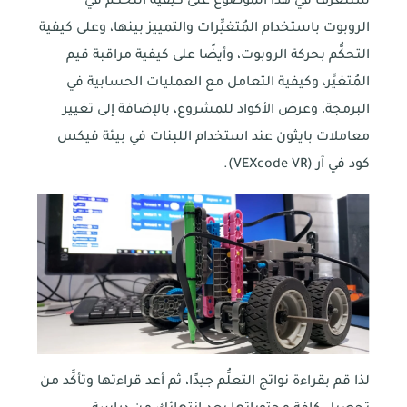
ستتعرف في هذا الموضوع على كيفية التحكُّم في
الروبوت باستخدام المُتغيِّرات والتمييز بينها، وعلى كيفية
التحكُّم بحركة الروبوت، وأيضًا على كيفية مراقبة قيم
المُتغيِّر، وكيفية التعامل مع العمليات الحسابية في
البرمجة، وعرض الأكواد للمشروع، بالإضافة إلى تغيير
معاملات بايثون عند استخدام اللبنات في بيئة فيكس
كود في آر (VEXcode VR).
لذا قم بقراءة نواتج التعلُّم جيدًا، ثم أعد قراءتها وتأكَّد من