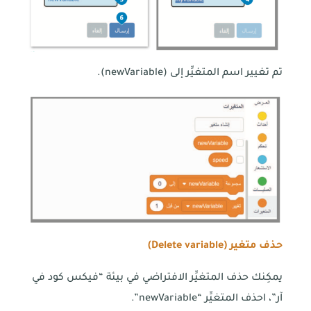
تم تغيير اسم المتغيِّر إلى (newVariable).
حذف متغير (
Delete variable
)
يمكِنك حذف المتغيِّر الافتراضي في بيئة “فيكس كود في
آر”، احذف المتغيِّر “newVariable”.