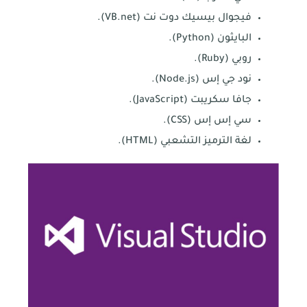
فيجوال بيسيك دوت نت (VB.net).
البايثون (Python).
روبي (Ruby).
نود جي إس (Node.js).
جافا سكريبت (JavaScript).
سي إس إس (CSS).
لغة الترميز التشعبي (HTML).