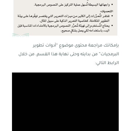
بإمكانك مراجعة محتوى موضوع “أدوات تطوير
البرمجيات” من بدايته وحتى نهاية هذا القسم، من خلال
الرابط التالي: