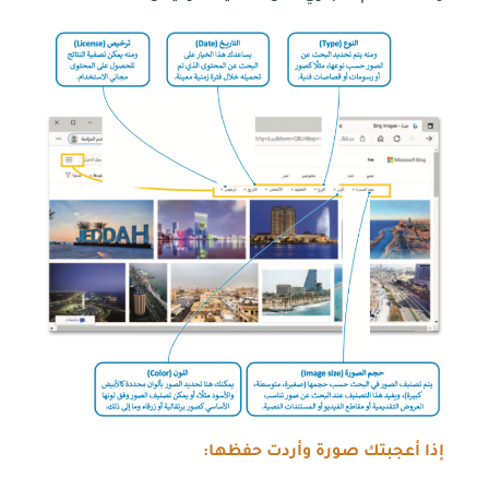
إذا أعجبتك صورة وأردت حفظها: