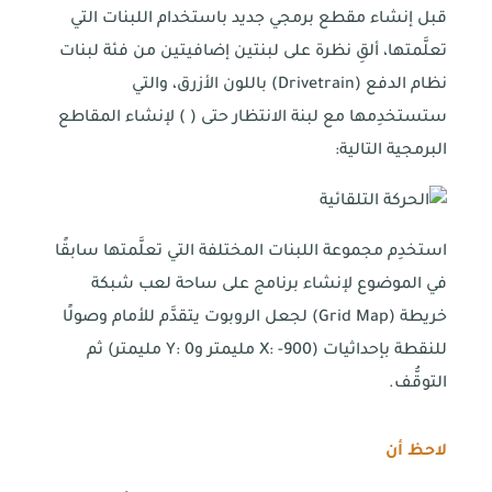
قبل إنشاء مقطع برمجي جديد باستخدام اللبنات التي
تعلَّمتها، ألقِ نظرة على لبنتين إضافيتين من فئة لبنات
نظام الدفع (Drivetrain) باللون الأزرق، والتي
ستستخدِمها مع لبنة الانتظار حتى ( ) لإنشاء المقاطع
البرمجية التالية:
استخدِم مجموعة اللبنات المختلفة التي تعلَّمتها سابقًا
في الموضوع لإنشاء برنامج على ساحة لعب شبكة
خريطة (Grid Map) لجعل الروبوت يتقدَّم للأمام وصولًا
للنقطة بإحداثيات (X: -900 مليمتر وY: 0 مليمتر) ثم
التوقُّف.
لاحظ أن