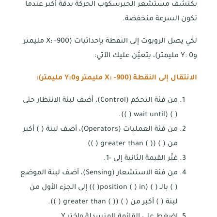
يكتشف مستشعر الجيرسكوب الحركة بدقة أكبر عندما
تكون السرعة منخفضة.
لكي يصل الروبوت إلى النقطة بإحداثيات (X: -900 مليمتر
وY: 0 مليمتر)، يتعيَّن عليك الآتي:
الانتقال إلى النقطة (
X: -900
مليمتر و
Y:0
مليمتر):
من فئة التحكم (Control)، أضف لبنة الانتظار حتى
( ) (wait until ( )).
من فئة العمليات (Operators)، أضف لبنة ( ) أكبر
من ( ) (( ) greater than ( ))
غيِّر القيمة الثانية إلى -1.
من فئة الاستشعار (Sensing)، أضف لبنة الموضع
( ) بالـ ( ) (position ( ) in( )) إلى الجزء الأول من
لبنة ( ) أكبر من ( ) (( ) greater than ( )).