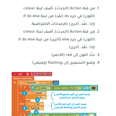
من فئة Action (الحدث)، أضف لبنة colour
(اللون) في جزء do (نفّذ) من لبنة if do else
(إذا..نفّذ..أخرى) بالإعدادات الافتراضية.
من فئة Action (الحدث)، أضف لبنة colour
(اللون) في جزء else (أخرى) من لبنة if do else
(إذا..نفّذ..أخرى).
حدِّد اللون إلى red (الأحمر).
وضع التشغيل إلى flashing (وميض).
اتصل بنا