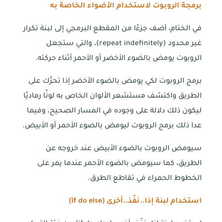
برمجة الروبوت لاستخدام الأضواء الخاصة به
في الختام، أضف جزءًا من المقطع البرمجي إلى لبنة تكرار
غير محدود (repeat indefinitely)، والتي ستجعل
الروبوت يومض بالضوء الأخضر أو الأحمر أثناء حركته.
برمج الروبوت لكي يومض بالضوء الأخضر إذا تحرَّك على
الطريق واكتشف مستشعر الألوان الخاص به لونًا رماديًا
ليكون ذلك دلالة على وجوده في المسار الصحيح، وفيما
عدا ذلك برمج الروبوت ليومض بالضوء الأحمر أو الأبيض.
سيومض الروبوت بالضوء الأبيض عند خروجه عن
الطريق، كما سيومض بالضوء الأحمر عندما يمر على
الخطوط الحمراء في تقاطع الطرق.
استخدام لبنة إذا..نفّذ..أخرى (
if do else
)