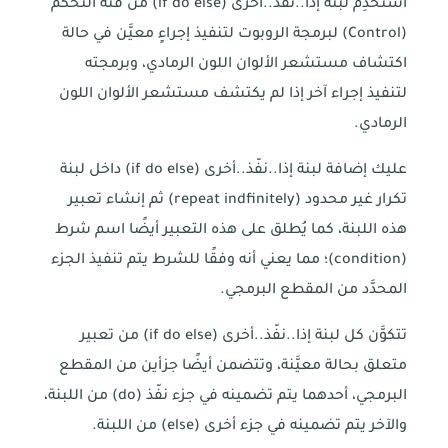
استخدِم لبنة إذا..نفّذ..أخرى (if do else) من فئة التحكم
(Control) لبرمجة الروبوت لتنفيذ إجراءٍ معيَّن في حالة
اكتشاف مستشعر الألوان اللون الرمادي، وبرمجته
لتنفيذ إجراء آخر إذا لم يكتشف مستشعر الألوان اللون
الرمادي.
عليك إضافة لبنة إذا..نفّذ..أخرى (if do else) داخل لبنة
تكرار غير محدود (repeat indfinitely) ثم إنشاء تعبير
هذه اللبنة، كما يُطلق على هذه التعبير أيضًا اسم شرط
(condition)؛ مما يعني أنه وفقًا للشرط يتم تنفيذ الجزء
المحدَّد من المقطع البرمجي.
تتكوَّن كل لبنة إذا..نفّذ..أخرى (if do else) من تعبير
متعلق بحالة معيَّنة، وتتضمن أيضًا جزأين من المقطع
البرمجي، أحدهما يتم تضمينه في جزء نفّذ (do) من اللبنة،
والآخر يتم تضمينه في جزء أخرى (else) من اللبنة.