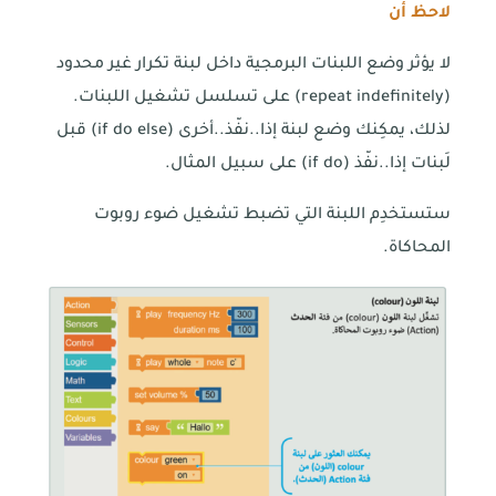
لاحظ أن
لا يؤثر وضع اللبنات البرمجية داخل لبنة تكرار غير محدود
(repeat indefinitely) على تسلسل تشغيل اللبنات.
لذلك، يمكِنك وضع لبنة إذا..نفّذ..أخرى (if do else) قبل
لَبنات إذا..نفّذ (if do) على سبيل المثال.
ستستخدِم اللبنة التي تضبط تشغيل ضوء روبوت
المحاكاة.