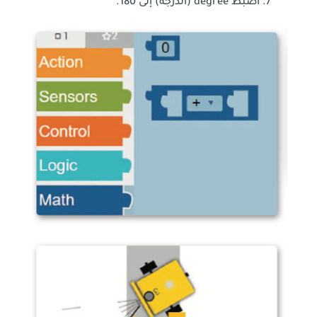
اضبط degree (الدرجة) إلى 180.