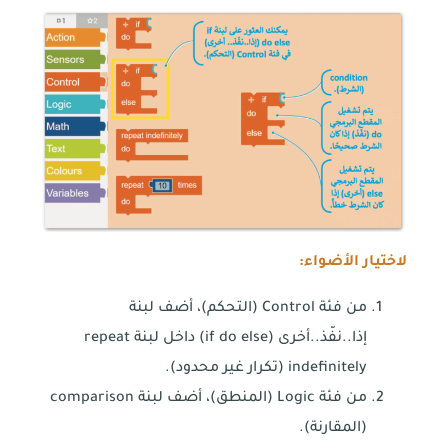
لاختيار الأضواء:
من فئة Control (التحكم)، أضف لبنة
إذا..نفّذ..أخرى (if do else) داخل لبنة repeat
indefinitely (تكرار غير محدود).
من فئة Logic (المنطق)، أضف لبنة comparison
(المقارنة).