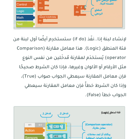
لإنشاء لبنة إذا..نفّذ (if do) ستستخدِم أيضًا أول لبنة من
فئة المنطق (Logic). هذا معامل مقارنة (Comparison
operator) يُستخدَم لمقارنة مُدخَلين من نفس النوع
مثل الأرقام أو الألوان وغيرها، فإذا كان الشرط صحيحًا
فإن معامل المقارنة سيعطي الجواب صواب (True)،
وإذا كان الشرط خطأً فإن معامل المقارنة سيعطي
الجواب خطأ (False).