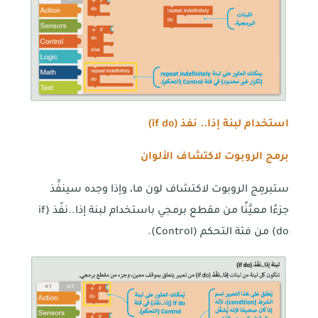
استخدام لبنة إذا.. نفذ (
if do
)
برمج الروبوت لاكتشاف الألوان
ستبرمِج الروبوت لاكتشاف لون ما، وإذا وجده سينفِّذ
جزءًا معيَّنًا من مقطع برمجي باستخدام لبنة إذا..نفّذ (if
do) من فئة التحكم (Control).