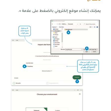
يمكِنك إنشاء موقع إلكتروني بالضغط على علامة +.