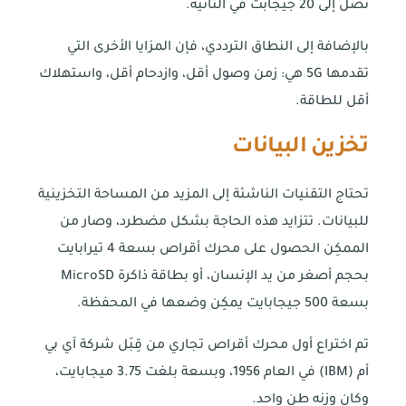
تصل إلى 20 جيجابت في الثانية.
بالإضافة إلى النطاق الترددي، فإن المزايا الأخرى التي
تقدمها 5G هي: زمن وصول أقل، وازدحام أقل، واستهلاك
أقل للطاقة.
تخزين البيانات
تحتاج التقنيات الناشئة إلى المزيد من المساحة التخزينية
للبيانات. تتزايد هذه الحاجة بشكل مضطرد، وصار من
الممكِن الحصول على محرك أقراص بسعة 4 تيرابايت
بحجم أصغر من يد الإنسان، أو بطاقة ذاكرة MicroSD
بسعة 500 جيجابايت يمكِن وضعها في المحفظة.
تم اختراع أول محرك أقراص تجاري من قِبَل شركة آي بي
أم (IBM) في العام 1956، وبسعة بلغت 3.75 ميجابايت،
وكان وزنه طن واحد.