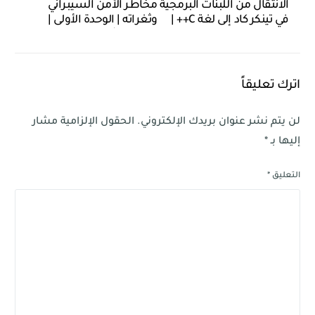
الانتقال من اللبنات البرمجية
مخاطر الأمن السيبراني
في تينكر كاد إلى لغة C++ |
وثغراته | الوحدة الأولى |
الوحدة السادسة | الدرس
الدرس الثاني
الثاني
اترك تعليقاً
لن يتم نشر عنوان بريدك الإلكتروني.
الحقول الإلزامية مشار
إليها بـ
*
التعليق
*