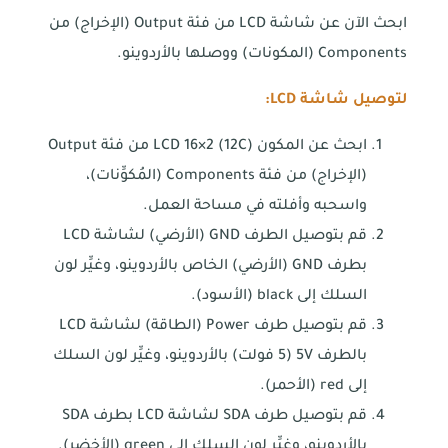
ابحث الآن عن شاشة LCD من فئة Output (الإخراج) من
Components (المكونات) ووصلها بالأردوينو.
لتوصيل شاشة
LCD
:
ابحث عن المكون LCD 16×2 (12C) من فئة Output
(الإخراج) من فئة Components (المُكوِّنات)،
واسحبه وأفلته في مساحة العمل.
قم بتوصيل الطرف GND (الأرضي) لشاشة LCD
بطرف GND (الأرضي) الخاص بالأردوينو، وغيِّر لون
السلك إلى black (الأسود).
قم بتوصيل طرف Power (الطاقة) لشاشة LCD
بالطرف 5V (5 فولت) بالأردوينو، وغيِّر لون السلك
إلى red (الأحمر).
قم بتوصيل طرف SDA لشاشة LCD بطرف SDA
بالأردوينو، وغيِّر لون السلك إلى green (الأخضر).