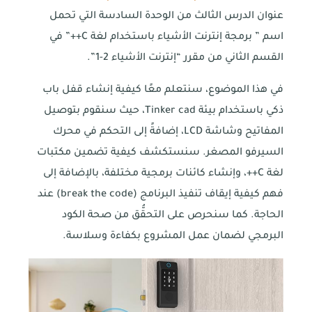
عنوان الدرس الثالث من الوحدة السادسة التي تحمل
اسم ” برمجة إنترنت الأشياء باستخدام لغة C++” في
القسم الثاني من مقرر “إنترنت الأشياء 2-1”.
في هذا الموضوع، سنتعلم معًا كيفية إنشاء قفل باب
ذكي باستخدام بيئة Tinker cad، حيث سنقوم بتوصيل
المفاتيح وشاشة LCD، إضافةً إلى التحكم في محرك
السيرفو المصغر. سنستكشف كيفية تضمين مكتبات
لغة C++، وإنشاء كائنات برمجية مختلفة، بالإضافة إلى
فهم كيفية إيقاف تنفيذ البرنامج (break the code) عند
الحاجة. كما سنحرص على التحقُّق من صحة الكود
البرمجي لضمان عمل المشروع بكفاءة وسلاسة.